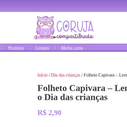
Produtos
Contato
Minha conta
Início
/
Dia das crianças
/ Folheto Capivara – Lem
Folheto Capivara – L
o Dia das crianças
R$
2,90