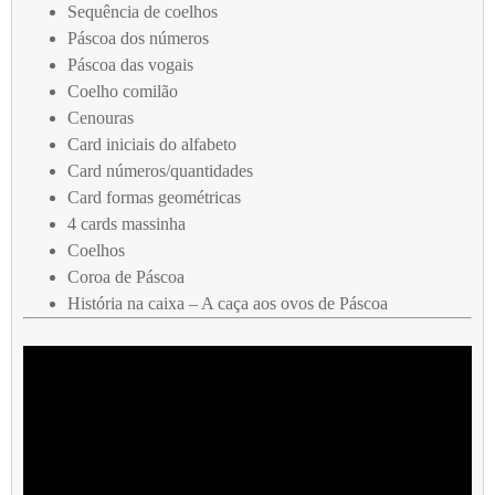
Sequência de coelhos
Páscoa dos números
Páscoa das vogais
Coelho comilão
Cenouras
Card iniciais do alfabeto
Card números/quantidades
Card formas geométricas
4 cards massinha
Coelhos
Coroa de Páscoa
História na caixa – A caça aos ovos de Páscoa