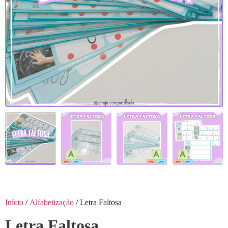
Início
/
Alfabetização
/ Letra Faltosa
Letra Faltosa