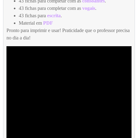
43 fichas para completar com as
consoantes
.
43 fichas para completar com as
vogais
.
43 fichas para
escrita
.
Material em
PDF
Pronto para imprimir e usar! Praticidade que o professor precisa
no dia a dia!